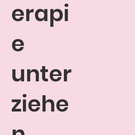
erapi
e
unter
ziehe
n,