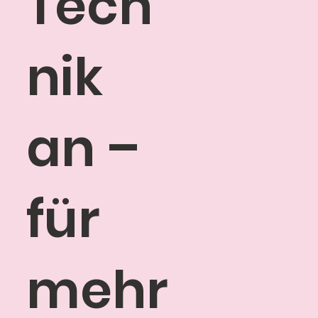
Tech
nik
an –
für
mehr