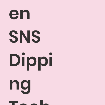
en
SNS
Dippi
ng