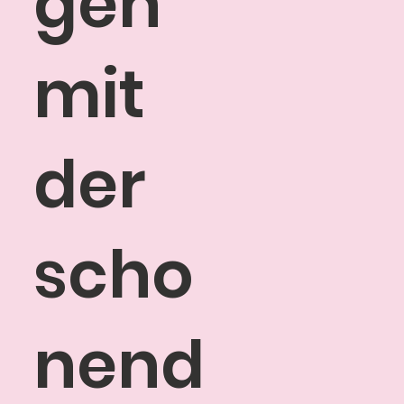
gen
mit
der
scho
nend