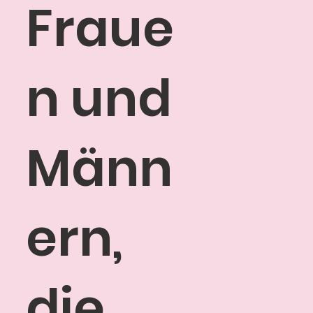
Fraue
n und
Männ
ern,
die