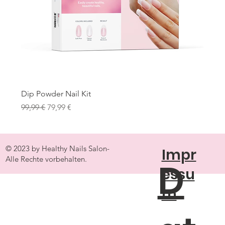
Dip Powder Nail Kit
Standardpreis
Sale-Preis
99,99 €
79,99 €
© 2023 by Healthy Nails Salon-
Impr
Alle Rechte vorbehalten.
D
essu
m