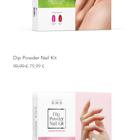
Dip Powder Nail Kit
Standardpreis
Sale-Preis
99,99 €
79,99 €